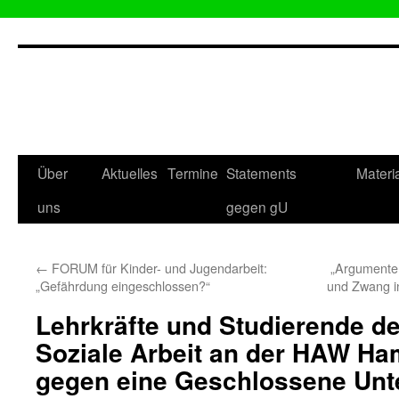
Zum
Inhalt
springen
Über
Aktuelles
Termine
Statements
Materi
uns
gegen gU
←
FORUM für Kinder- und Jugendarbeit:
„Argumente
„Gefährdung eingeschlossen?“
und Zwang in
Lehrkräfte und Studierende d
Soziale Arbeit an der HAW Ham
gegen eine Geschlossene Unt