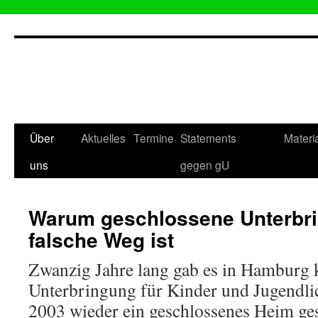
Zum
Inhalt
springen
Über
Aktuelles
Termine
Statements
Materi
uns
gegen gU
Warum geschlossene Unterbri
falsche Weg ist
Zwanzig Jahre lang gab es in Hamburg 
Unterbringung für Kinder und Jugendlic
2003 wieder ein geschlossenes Heim ges