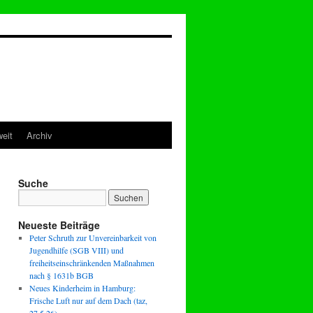
eit
Archiv
Suche
Neueste Beiträge
Peter Schruth zur Unvereinbarkeit von
Jugendhilfe (SGB VIII) und
freiheitseinschränkenden Maßnahmen
nach § 1631b BGB
Neues Kinderheim in Hamburg:
Frische Luft nur auf dem Dach (taz,