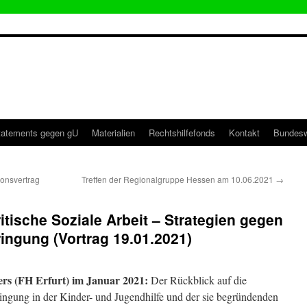
tatements gegen gU
Materialien
Rechtshilfefonds
Kontakt
Bundesw
onsvertrag
Treffen der Regionalgruppe Hessen am 10.06.2021
→
tische Soziale Arbeit – Strategien gegen
ingung (Vortrag 19.01.2021)
ers (FH Erfurt) im Januar 2021:
Der Rückblick auf die
ingung in der Kinder- und Jugendhilfe und der sie begründenden