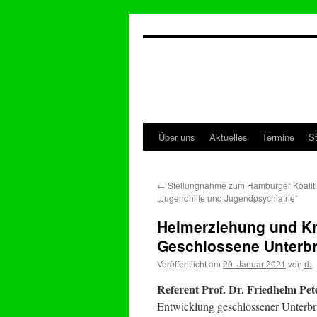
Zum
Inhalt
springen
Über uns
Aktuelles
Termine
S
←
Stellungnahme zum Hamburger Koaliti
„Jugendhilfe und Jugendpsychiatrie“
Heimerziehung und Kri
Geschlossene Unterbr
Veröffentlicht am
20. Januar 2021
von
rb
Referent Prof. Dr. Friedhelm Pet
Entwicklung geschlossener Unterbr