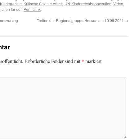
Kinderrechte
,
Kritische Soziale Arbeit
,
UN-KInderrechtskonvention
,
Video
,
eichen für den
Permalink
.
onsvertrag
Treffen der Regionalgruppe Hessen am 10.06.2021
→
tar
*
öffentlicht.
Erforderliche Felder sind mit
markiert