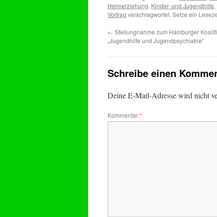
Heimerziehung
,
Kinder- und Jugendhilfe
,
Vortrag
verschlagwortet. Setze ein Lesez
←
Stellungnahme zum Hamburger Koaliti
„Jugendhilfe und Jugendpsychiatrie“
Schreibe einen Kommen
Deine E-Mail-Adresse wird nicht ver
Kommentar
*