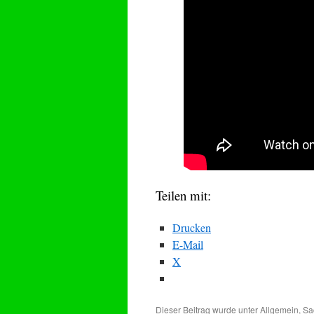
Teilen mit:
Drucken
E-Mail
X
Dieser Beitrag wurde unter
Allgemein
,
Sa