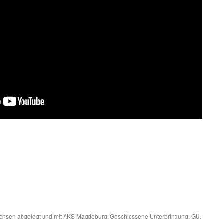
chsen
abgelegt und mit
AKS Magdeburg
,
Geschlossene Unterbringung
,
GU
,