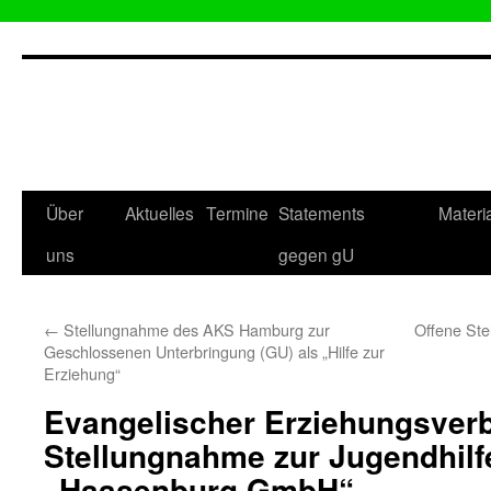
Zum
Inhalt
springen
Über
Aktuelles
Termine
Statements
Materi
uns
gegen gU
←
Stellungnahme des AKS Hamburg zur
Offene St
Geschlossenen Unterbringung (GU) als „Hilfe zur
Erziehung“
Evangelischer Erziehungsver
Stellungnahme zur Jugendhilf
„Haasenburg GmbH“