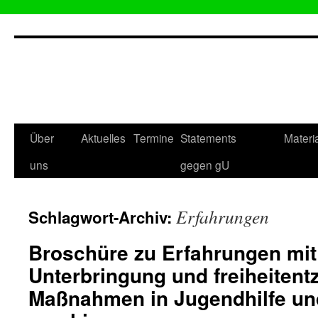
Zum
Inhalt
springen
Über
Aktuelles
Termine
Statements
Materi
uns
gegen gU
Erfahrungen
Schlagwort-Archiv:
Broschüre zu Erfahrungen mi
Unterbringung und freiheiten
Maßnahmen in Jugendhilfe und