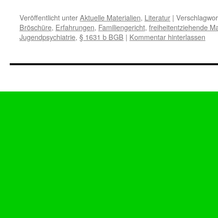
Veröffentlicht unter
Aktuelle Materialien
,
Literatur
|
Verschlagwort
Bröschüre
,
Erfahrungen
,
Familiengericht
,
freiheitentziehende
Jugendpsychiatrie
,
§ 1631 b BGB
|
Kommentar hinterlassen