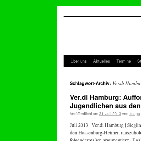
Zum
Inhalt
springen
Über uns
Aktuelles
Termine
S
Ver.di Hambu
Schlagwort-Archiv:
Ver.di Hamburg: Auffo
Jugendlichen aus de
Veröffentlicht am
31. Juli 2013
von
fmagu
Juli 2013 | Ver.di Hamburg | Siegli
den Haasenburg-Heimen rauszuhole
folgendermaßen argumentiert: „Egal