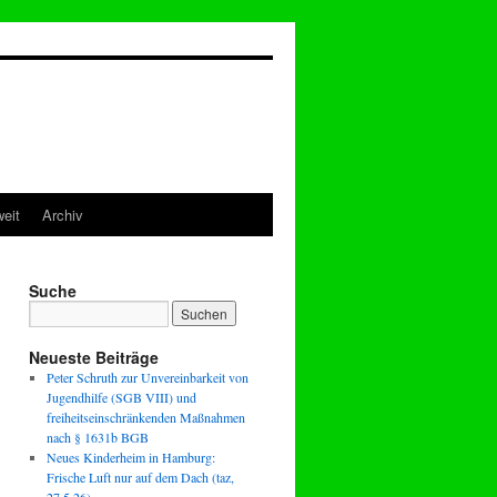
eit
Archiv
Suche
Neueste Beiträge
Peter Schruth zur Unvereinbarkeit von
Jugendhilfe (SGB VIII) und
freiheitseinschränkenden Maßnahmen
nach § 1631b BGB
Neues Kinderheim in Hamburg:
Frische Luft nur auf dem Dach (taz,