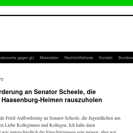
tatements gegen gU
Materialien
Rechtshilfefonds
Kontakt
Bundesw
rg
rderung an Senator Scheele, die
n Haasenburg-Heimen rauszuholen
nde Frieß Aufforderung an Senator Scheele, die Jugendlichen aus
n Liebe Kolleginnen und Kollegen, Ich habe dazu
 wie unterschiedlich die Einschätzungen sein mögen, aber wir