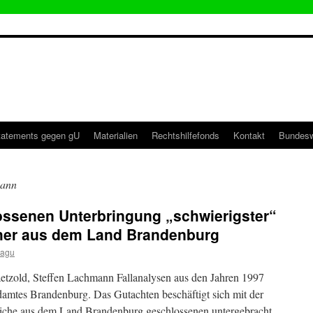
tatements gegen gU
Materialien
Rechtshilfefonds
Kontakt
Bundesw
mann
ossenen Unterbringung „schwierigster“
her aus dem Land Brandenburg
magu
aetzold, Steffen Lachmann Fallanalysen aus den Jahren 1997
amtes Brandenburg. Das Gutachten beschäftigt sich mit der
iche aus dem Land Brandenburg geschlossenen untergebracht