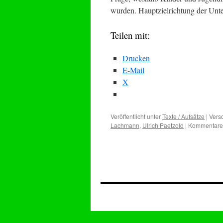
wurden. Hauptzielrichtung der Un
Teilen mit:
Drucken
E-Mail
X
Veröffentlicht unter
Texte / Aufsätze
|
Versc
Lachmann
,
Ulrich Paetzold
|
Kommentare 