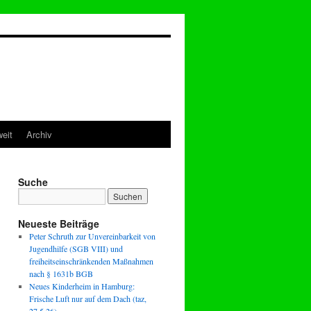
eit
Archiv
Suche
Neueste Beiträge
Peter Schruth zur Unvereinbarkeit von
Jugendhilfe (SGB VIII) und
freiheitseinschränkenden Maßnahmen
nach § 1631b BGB
Neues Kinderheim in Hamburg:
Frische Luft nur auf dem Dach (taz,