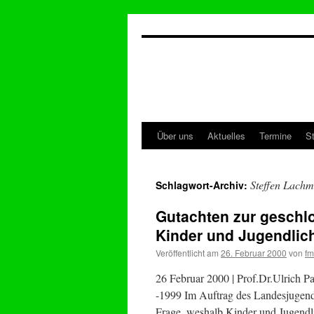
Zum
Inhalt
springen
Über uns
Aktuelles
Termine
S
Steffen Lach
Schlagwort-Archiv:
Gutachten zur geschl
Kinder und Jugendlic
Veröffentlicht am
26. Februar 2000
von
f
26 Februar 2000 | Prof.Dr.Ulrich P
-1999 Im Auftrag des Landesjugend
Frage, weshalb Kinder und Jugendl