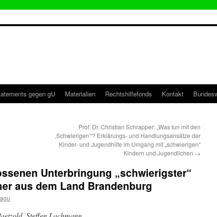
tatements gegen gU
Materialien
Rechtshilfefonds
Kontakt
Bundesw
Prof. Dr. Christian Schrapper: „Was tun mit den
‚Schwierigen'“? Erklärungs- und Handlungsansätze der
Kinder- und Jugendhilfe im Umgang mit „schwierigen“
Kindern und Jugendlichen
→
ossenen Unterbringung „schwierigster“
her aus dem Land Brandenburg
magu
Paetzold, Steffen Lachmann