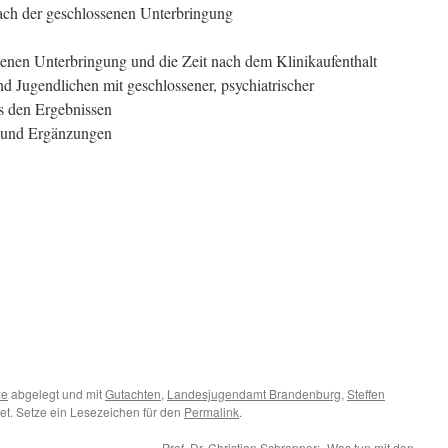
nach der geschlossenen Unterbringung
senen Unterbringung und die Zeit nach dem Klinikaufenthalt
d Jugendlichen mit geschlossener, psychiatrischer
s den Ergebnissen
 und Ergänzungen
ze
abgelegt und mit
Gutachten
,
Landesjugendamt Brandenburg
,
Steffen
et. Setze ein Lesezeichen für den
Permalink
.
Prof. Dr. Christian Schrapper: „Was tun mit den