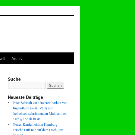
eit
Archiv
Suche
Neueste Beiträge
Peter Schruth zur Unvereinbarkeit von
Jugendhilfe (SGB VIII) und
freiheitseinschränkenden Maßnahmen
nach § 1631b BGB
Neues Kinderheim in Hamburg:
Frische Luft nur auf dem Dach (taz,