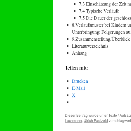
7.3 Einschätzung der Zeit 
7.4 Typische Verläufe
7.5 Die Dauer der geschlos
8.Verlaufsmuster bei Kindern un
Unterbringung: Folgerungen au
9.Zusammenstellung,Überblick
Literaturverzeichnis
Anhang
Teilen mit:
Drucken
E-Mail
X
Dieser Beitrag wurde unter
Texte / Aufsät
Lachmann
,
Ulrich Paetzold
verschlagwort