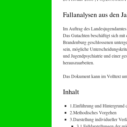
Fallanalysen aus den J
Im Auftrag des Landesjugendamtes
Das Gutachten beschäftigt sich mit
Brandenburg geschlossenen unterge
sein, mögliche Unterscheidungskrit
und Jugendpsychiatrie und einer ge
herauszuarbeiten.
Das Dokument kann im Volltext un
Inhalt
1.Einführung und Hintergrund 
2.Methodisches Vorgehen
3.Darstellung individueller Verl
3.1 Falldarstellungen der m