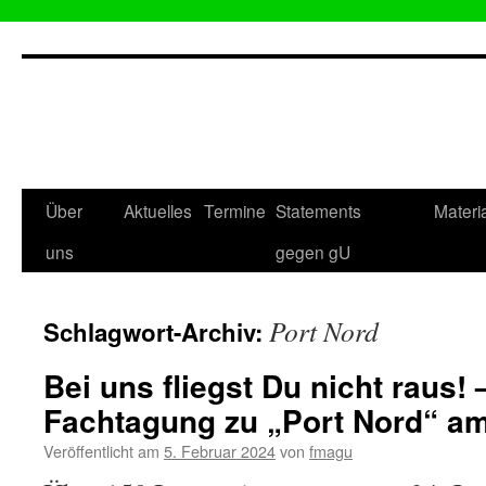
Zum
Inhalt
springen
Über
Aktuelles
Termine
Statements
Materi
uns
gegen gU
Port Nord
Schlagwort-Archiv:
Bei uns fliegst Du nicht raus! 
Fachtagung zu „Port Nord“ am
Veröffentlicht am
5. Februar 2024
von
fmagu