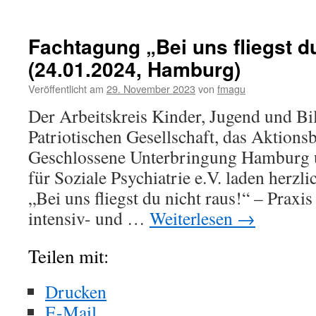
Bei
uns
fliegst
Fachtagung „Bei uns fliegst du
Du
(24.01.2024, Hamburg)
nicht
raus!
Veröffentlicht am
29. November 2023
von
fmagu
–
Bericht
Der Arbeitskreis Kinder, Jugend und Bi
von
Patriotischen Gesellschaft, das Aktions
der
Fachtagung
Geschlossene Unterbringung Hamburg u
zu
für Soziale Psychiatrie e.V. laden herzl
„Port
Nord“
„Bei uns fliegst du nicht raus!“ – Praxi
am
intensiv- und …
Weiterlesen
→
24.
Januar
2024
Teilen mit:
Drucken
E-Mail