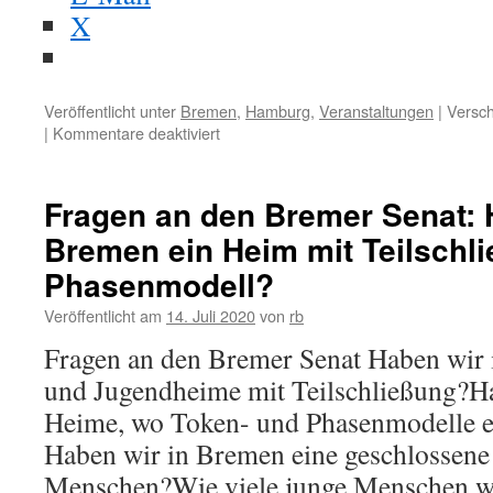
X
Veröffentlicht unter
Bremen
,
Hamburg
,
Veranstaltungen
|
Versch
|
Kommentare deaktiviert
für
Fachtagung
„Bei
uns
Fragen an den Bremer Senat: 
fliegst
Bremen ein Heim mit Teilschl
du
nicht
Phasenmodell?
raus!“
(24.01.2024,
Veröffentlicht am
14. Juli 2020
von
rb
Hamburg)
Fragen an den Bremer Senat Haben wir
und Jugendheime mit Teilschließung?H
Heime, wo Token- und Phasenmodelle e
Haben wir in Bremen eine geschlossene 
Menschen?Wie viele junge Menschen w