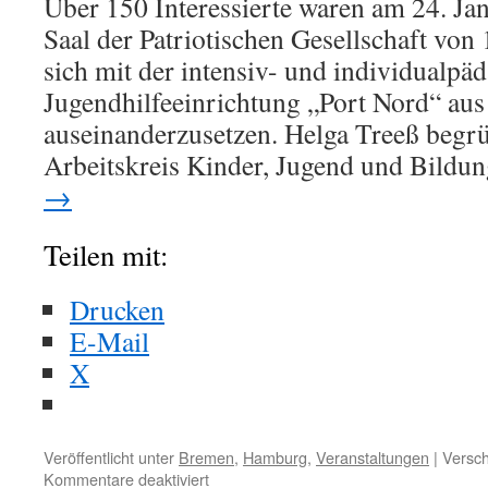
Über 150 Interessierte waren am 24. Ja
Saal der Patriotischen Gesellschaft v
sich mit der intensiv- und individualpä
Jugendhilfeeinrichtung „Port Nord“ au
auseinanderzusetzen. Helga Treeß begrü
Arbeitskreis Kinder, Jugend und Bildu
→
Teilen mit:
Drucken
E-Mail
X
Veröffentlicht unter
Bremen
,
Hamburg
,
Veranstaltungen
|
Versch
Kommentare deaktiviert
für