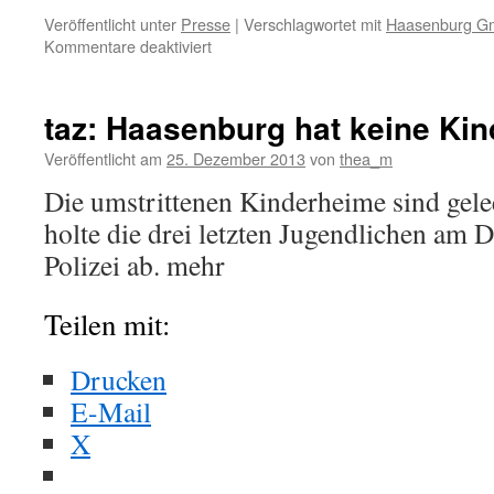
Veröffentlicht unter
Presse
|
Verschlagwortet mit
Haasenburg 
Kommentare deaktiviert
für
Tagesspiegel
|
Alexander
taz: Haasenburg hat keine Ki
Fröhlich
Gegen
Veröffentlicht am
25. Dezember 2013
von
thea_m
die
Die umstrittenen Kinderheime sind gele
Haasenburg
wird
holte die drei letzten Jugendlichen am 
jetzt
Polizei ab. mehr
auch
wegen
Wirtschaftsdelikten
Teilen mit:
ermittelt
Drucken
E-Mail
X