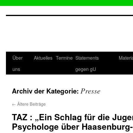
Zum
Inhalt
springen
Über
Aktuelles
Termine
Statements
Materi
uns
gegen gU
Presse
Archiv der Kategorie:
←
Ältere Beiträge
TAZ : „Ein Schlag für die Jug
Psychologe über Haasenburg