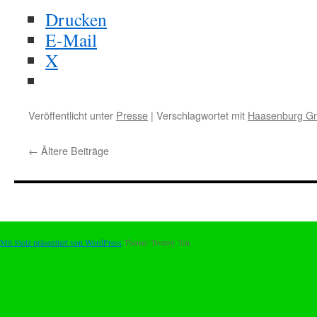
Drucken
E-Mail
X
Veröffentlicht unter
Presse
|
Verschlagwortet mit
Haasenburg 
←
Ältere Beiträge
Mit Stolz präsentiert von WordPress
Theme: Twenty Ten.