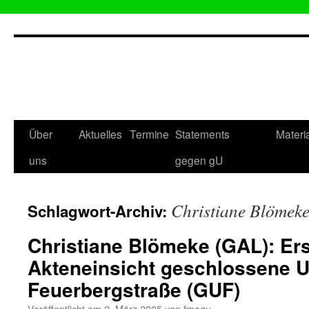
Zum
Inhalt
springen
Über
Aktuelles
Termine
Statements
Materi
uns
gegen gU
Christiane Blömek
Schlagwort-Archiv:
Christiane Blömeke (GAL): Er
Akteneinsicht geschlossene 
Feuerbergstraße (GUF)
Veröffentlicht am
2. März 2005
von
fmagu