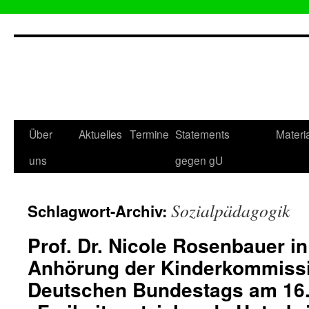
Zum
Inhalt
springen
Über
Aktuelles
Termine
Statements
Materi
uns
gegen gU
Sozialpädagogik
Schlagwort-Archiv:
Prof. Dr. Nicole Rosenbauer in
Anhörung der Kinderkommissi
Deutschen Bundestags am 16.