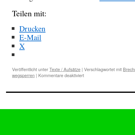
Teilen mit:
Drucken
E-Mail
X
Veröffentlicht unter
Texte / Aufsätze
|
Verschlagwortet mit
Brechm
wegsperren
|
Kommentare deaktiviert
für
Charlotte
Köttgen:
Wegsperren
hilft
nicht