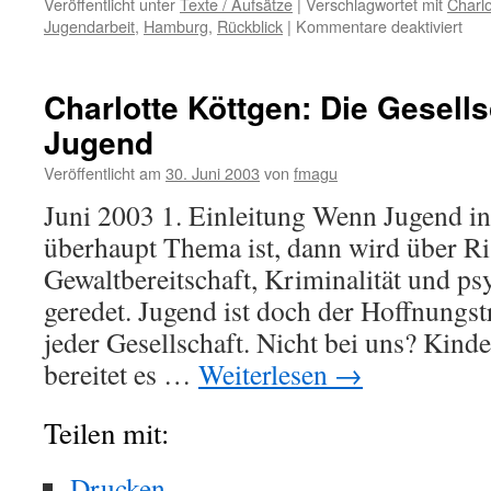
Veröffentlicht unter
Texte / Aufsätze
|
Verschlagwortet mit
Charlo
Jugendarbeit
,
Hamburg
,
Rückblick
|
Kommentare deaktiviert
für
Char
Köt
Die
Charlotte Köttgen: Die Gesells
Rüc
Jugend
zu
Jug
Veröffentlicht am
30. Juni 2003
von
fmagu
und
Erz
Juni 2003 1. Einleitung Wenn Jugend in 
–
überhaupt Thema ist, dann wird über Ri
ein
Rüc
Gewaltbereitschaft, Kriminalität und p
geredet. Jugend ist doch der Hoffnungs
jeder Gesellschaft. Nicht bei uns? Kind
bereitet es …
Weiterlesen
→
Teilen mit:
Drucken