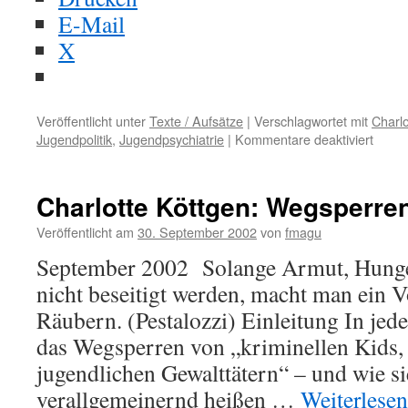
E-Mail
X
Veröffentlicht unter
Texte / Aufsätze
|
Verschlagwortet mit
Charlo
Jugendpolitik
,
Jugendpsychiatrie
|
Kommentare deaktiviert
für
Charl
Köttg
Die
Charlotte Köttgen: Wegsperren 
Gesel
und
Veröffentlicht am
30. September 2002
von
fmagu
ihre
September 2002 Solange Armut, Hunge
Juge
nicht beseitigt werden, macht man ein 
Räubern. (Pestalozzi) Einleitung In j
das Wegsperren von „kriminellen Kids, 
jugendlichen Gewalttätern“ – und wie si
verallgemeinernd heißen …
Weiterlese