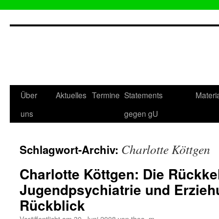
Zum
Inhalt
springen
Über
Aktuelles
Termine
Statements
Materi
uns
gegen gU
Charlotte Köttgen
Schlagwort-Archiv:
Charlotte Köttgen: Die Rückke
Jugendpsychiatrie und Erzieh
Rückblick
Veröffentlicht am
30. Juni 2008
von
thea_m