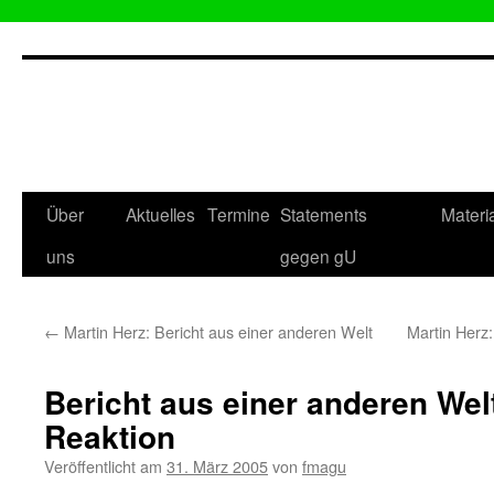
Zum
Inhalt
springen
Über
Aktuelles
Termine
Statements
Materi
uns
gegen gU
←
Martin Herz: Bericht aus einer anderen Welt
Martin Herz:
Bericht aus einer anderen Welt 
Reaktion
Veröffentlicht am
31. März 2005
von
fmagu