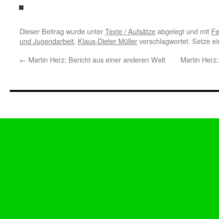
Dieser Beitrag wurde unter
Texte / Aufsätze
abgelegt und mit
Fe
und Jugendarbeit
,
Klaus-Dieter Müller
verschlagwortet. Setze e
←
Martin Herz: Bericht aus einer anderen Welt
Martin Herz: